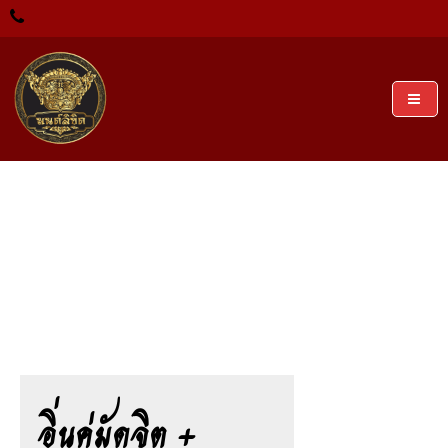
Skip
to
content
สำนักแก้ปัญหาความรัก เรียกจิตคนรักกลับมา มีทั้งสายขาว
มนต์ลิขิต รับทำเสน่ห์ เรียกคนรัก ทำ
อิ่นคู่มัดจิต + ผูกดวง ชุดใหญ่
และสายดำ แก้โดยหมอเขมร ปลอดภัย ของไม่เข้าตัว รับ
ประกันผล แอดไลน์ติดต่อเรา
เสน่ห์ เรียกจิตคนรัก เรียกคนรักกลับ
Home
/
อิ่นคู่มัดจิต + ผูกดวง ชุดใหญ่
คืน
อิ่นคู่มัดจิต +